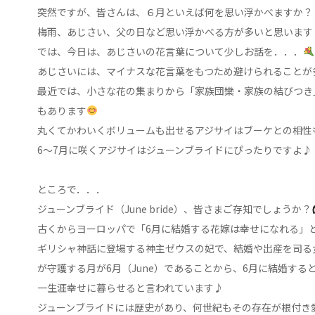
突然ですが、皆さんは、６月といえば何を思い浮かべますか？
梅雨、あじさい、父の日など思い浮かべる方が多いと思います
では、今日は、あじさいの花言葉について少しお話を．．．
あじさいには、マイナスな花言葉をもつため避けられることが
最近では、小さな花の集まりから「家族団欒・家族の結びつき
もあります
丸くてかわいくボリュームも出せるアジサイはブーケとの相性
6～7月に咲くアジサイはジューンブライドにぴったりですよ♪
ところで．．．
ジューンブライド（June bride）、皆さまご存知でしょうか？
古くからヨーロッパで「6月に結婚する花嫁は幸せになれる」
ギリシャ神話に登場する神主ゼウスの妃で、結婚や出産を司る女
が守護する月が6月（June）であることから、6月に結婚すると
一生涯幸せに暮らせると言われています♪
ジューンブライドには歴史があり、何世紀もその存在が根付き