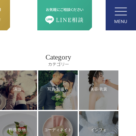
Category
カテゴリー
演出
写真/前撮り
美容/衣裳
料理/飲物
コーディネイト
インフォ