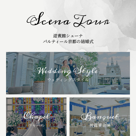
Scena Tour
迎賓館シェーナ
パルティール京都の結婚式
Wedding Style
ウェディングスタイル
Chapel
Banquet
チャペル
披露宴会場