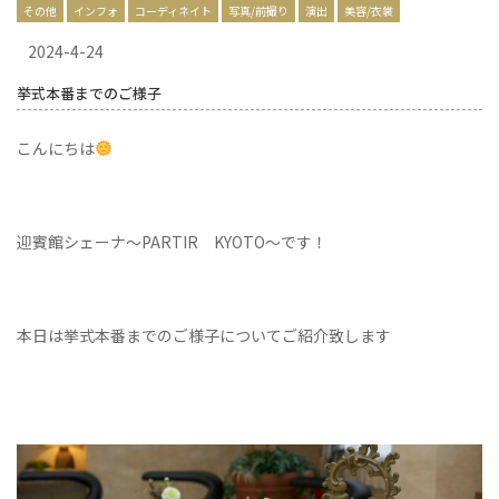
その他
インフォ
コーディネイト
写真/前撮り
演出
美容/衣裳
2024-4-24
挙式本番までのご様子
こんにちは
迎賓館シェーナ～PARTIR KYOTO～です！
本日は挙式本番までのご様子についてご紹介致します