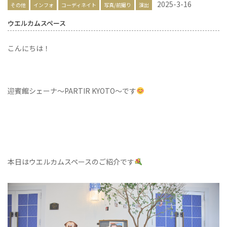
2025-3-16
その他
インフォ
コーディネイト
写真/前撮り
演出
ウエルカムスペース
こんにちは！
迎賓館シェーナ～PARTIR KYOTO～です
本日はウエルカムスペースのご紹介です