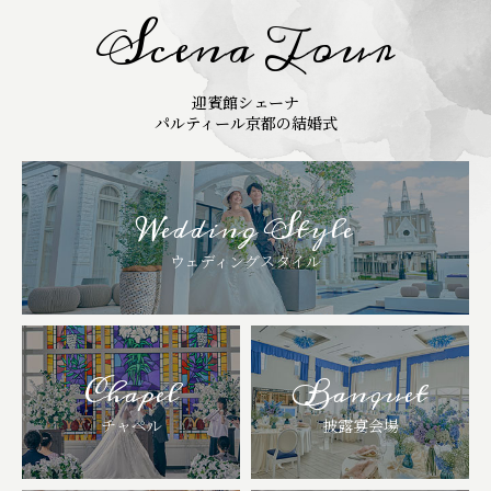
Scena Tour
迎賓館シェーナ
パルティール京都の結婚式
Wedding Style
ウェディングスタイル
Chapel
Banquet
チャペル
披露宴会場