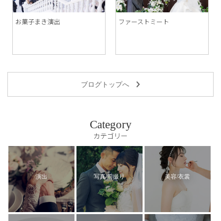
お菓子まき演出
ファーストミート
ブログトップへ
Category
カテゴリー
演出
写真/前撮り
美容/衣裳