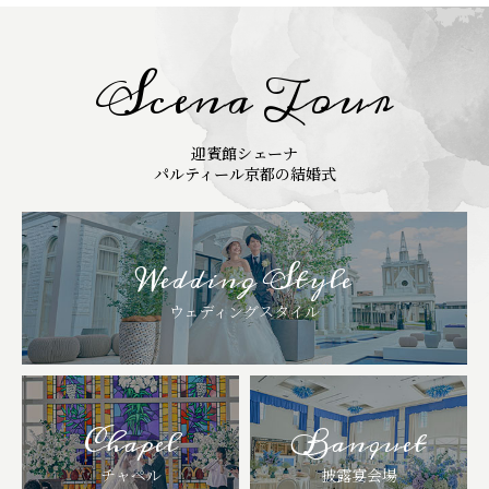
Scena Tour
迎賓館シェーナ
パルティール京都の結婚式
Wedding Style
ウェディングスタイル
Chapel
Banquet
チャペル
披露宴会場