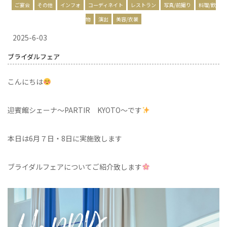
ご宴会
その他
インフォ
コーディネイト
レストラン
写真/前撮り
料理/飲
物
演出
美容/衣裳
2025-6-03
ブライダルフェア
こんにちは
迎賓館シェーナ～PARTIR KYOTO～です
本日は6月７日・8日に実施致します
ブライダルフェアについてご紹介致します