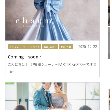
2025-12-22
インフォ
コーディネイト
写真/前撮り
美容/衣裳
Coming soon…
こんにちは！ 迎賓館シェーナ～PARTIR KYOTO～です
&…