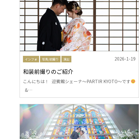
2026-1-19
インフォ
写真/前撮り
演出
和装前撮りのご紹介
こんにちは！ 迎賓館シェーナ～PARTIR KYOTO～です
&…