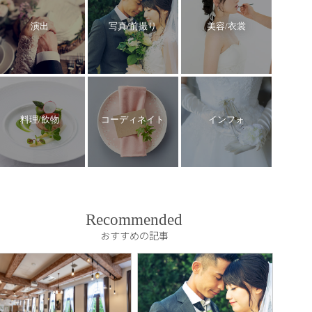
演出
写真/前撮り
美容/衣裳
料理/飲物
コーディネイト
インフォ
Recommended
おすすめの記事