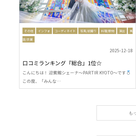
その他
インフォ
コーディネイト
写真/前撮り
料理/飲物
演出
美
容/衣裳
2025-12-18
口コミランキング『総合』1位☆
こんにちは！ 迎賓館シェーナ～PARTIR KYOTO～です
この度、「みんな…
も