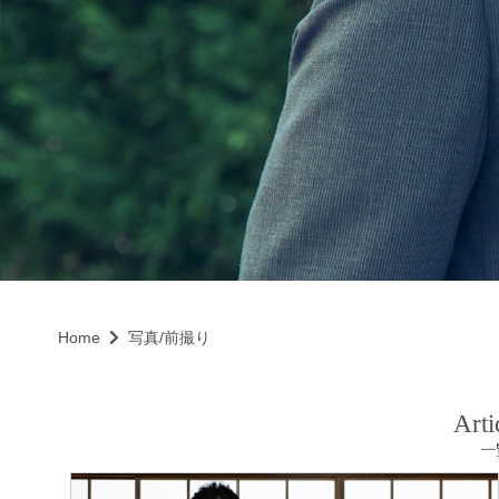
Home
写真/前撮り
Arti
一