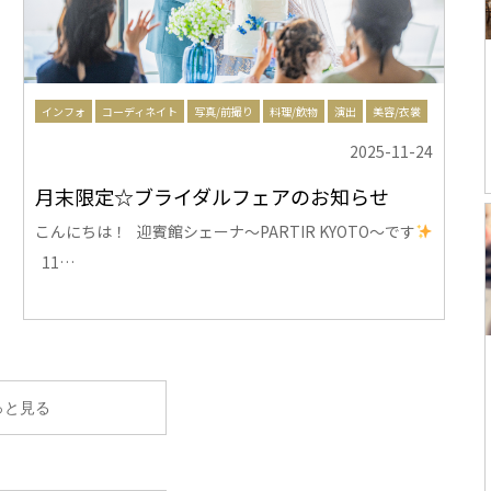
インフォ
コーディネイト
写真/前撮り
料理/飲物
演出
美容/衣裳
2025-11-24
月末限定☆ブライダルフェアのお知らせ
こんにちは！ 迎賓館シェーナ～PARTIR KYOTO～です
11…
っと見る