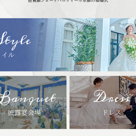
迎賓館シェーナ
パルティール京都の結婚式
Style
タイル
Banquet
Dress
披露宴会場
ドレス