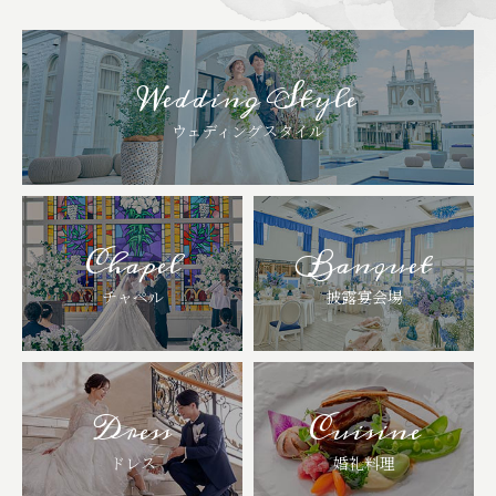
Wedding Style
ウェディングスタイル
Chapel
Banquet
チャペル
披露宴会場
Dress
Cuisine
ドレス
婚礼料理