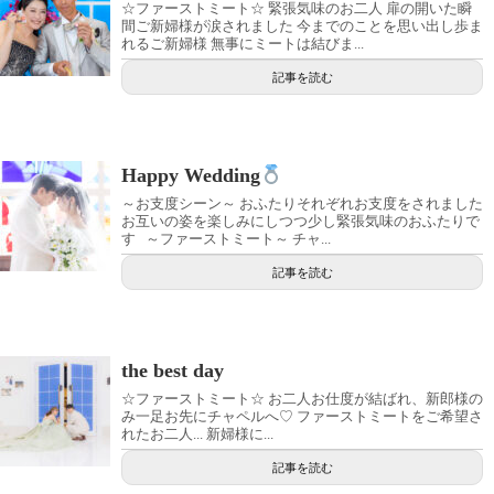
☆ファーストミート☆ 緊張気味のお二人 扉の開いた瞬
間ご新婦様が涙されました 今までのことを思い出し歩ま
れるご新婦様 無事にミートは結びま...
記事を読む
Happy Wedding
～お支度シーン～ おふたりそれぞれお支度をされました
お互いの姿を楽しみにしつつ少し緊張気味のおふたりで
す ～ファーストミート～ チャ...
記事を読む
the best day
☆ファーストミート☆ お二人お仕度が結ばれ、新郎様の
み一足お先にチャペルへ♡ ファーストミートをご希望さ
れたお二人... 新婦様に...
記事を読む