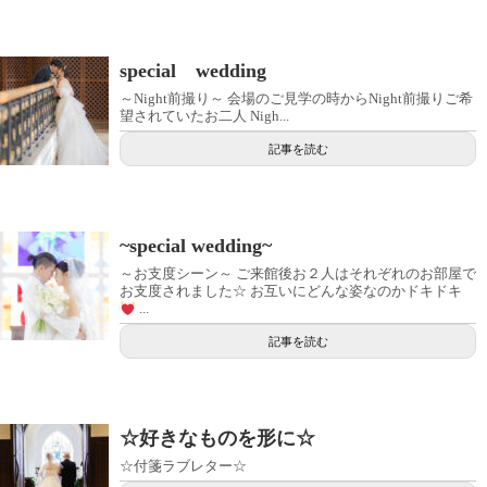
special wedding
～Night前撮り～ 会場のご見学の時からNight前撮りご希
望されていたお二人 Nigh...
記事を読む
~special wedding~
～お支度シーン～ ご来館後お２人はそれぞれのお部屋で
お支度されました☆ お互いにどんな姿なのかドキドキ
...
記事を読む
☆好きなものを形に☆
☆付箋ラブレター☆