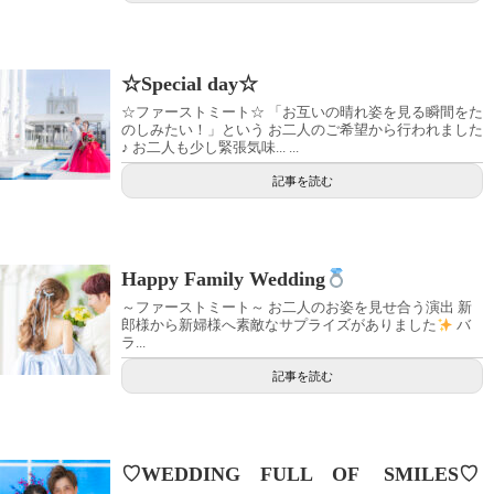
☆Special day☆
☆ファーストミート☆ 「お互いの晴れ姿を見る瞬間をた
のしみたい！」という お二人のご希望から行われました
♪ お二人も少し緊張気味... ...
記事を読む
Happy Family Wedding
～ファーストミート～ お二人のお姿を見せ合う演出 新
郎様から新婦様へ素敵なサプライズがありました
バ
ラ...
記事を読む
♡WEDDING FULL OF SMILES♡