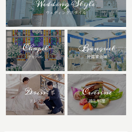
Wedding Style
ウェディングスタイル
Chapel
Banquet
チャペル
披露宴会場
Dress
Cuisine
ドレス
婚礼料理