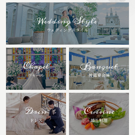
Wedding Style
ウェディングスタイル
Chapel
Banquet
チャペル
披露宴会場
Dress
Cuisine
ドレス
婚礼料理